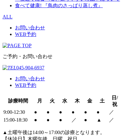
食べて健康! 『鳥肉のさっぱり蒸し煮』
ALL
お問い合わせ
WEB予約
ご予約・お問い合わせ
045-904-6937
お問い合わせ
WEB予約
日/
診療時間
月
火
水
木
金
土
祝
9:00-12:30
●
●
●
●
●
●
／
15:00-18:30
●
●
●
／
●
▲
／
▲土曜午後は14:00～17:00の診療となります。
【休診日】木曜午後、日曜、祝日